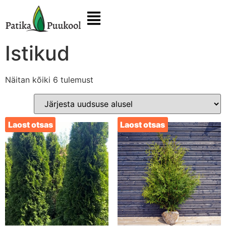
Istikud
Näitan kõiki 6 tulemust
Laost otsas
Laost otsas