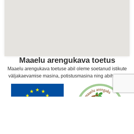
Maaelu arengukava toetus
Maaelu arengukava toetuse abil oleme soetanud istikute
väljakaevamise masina, potistusmasina ning abihoone.